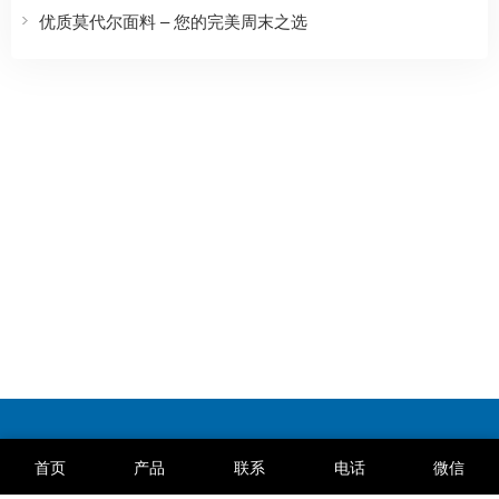
优质莫代尔面料 – 您的完美周末之选
首页
产品
联系
电话
微信
IPE公众环境研究中心
中国银行汇率查询
国标GB查询
外贸导航