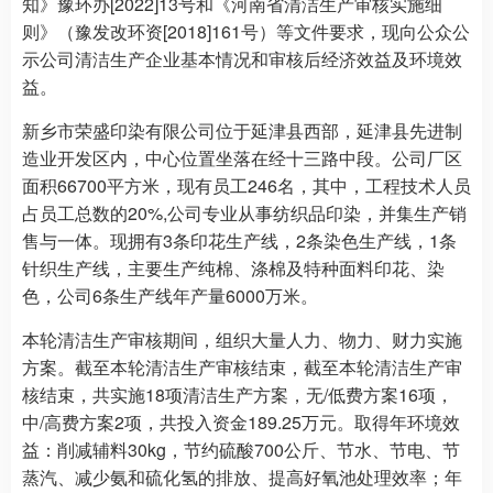
知》豫环办[2022]13号和《河南省清洁生产审核实施细
则》（豫发改环资[2018]161号）等文件要求，现向公众公
示公司清洁生产企业基本情况和审核后经济效益及环境效
益。
新乡市荣盛印染有限公司位于延津县西部，延津县先进制
造业开发区内，中心位置坐落在经十三路中段。公司厂区
面积66700平方米，现有员工246名，其中，工程技术人员
占员工总数的20%,公司专业从事纺织品印染，并集生产销
售与一体。现拥有3条印花生产线，2条染色生产线，1条
针织生产线，主要生产纯棉、涤棉及特种面料印花、染
色，公司6条生产线年产量6000万米。
本轮清洁生产审核期间，组织大量人力、物力、财力实施
方案。截至本轮清洁生产审核结束，截至本轮清洁生产审
核结束，共实施18项清洁生产方案，无/低费方案16项，
中/高费方案2项，共投入资金189.25万元。取得年环境效
益：削减辅料30kg，节约硫酸700公斤、节水、节电、节
蒸汽、减少氨和硫化氢的排放、提高好氧池处理效率；年