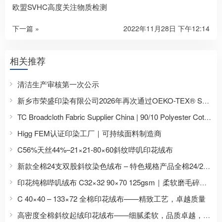
欧盟SVHC高度关注物质检测
下一篇 »
2022年11月28日 下午12:14
相关推荐
清洁生产审核第一次公示
新乡市荣盛印染有限公司2026年再次通过OEKO-TEX® STANDARD 100认证，持续提升环保安全面料制造能力
TC Broadcloth Fabric Supplier China | 90/10 Polyester Cotton Shirting Fabric for Africa
Higg FEM认证印染工厂｜可持续面料制造商
C56%天丝44%–21×21-80×60斜纹哔叽印花绒布
新款全棉24支双股斜纹染色绒布 – 特色规格产品全棉24/2×24/2-49×45-2/2染色绒布
印花纯棉哔叽绒布 C32×32 90×70 125gsm｜柔软磨毛碎花睡衣面料厂家
C 40×40 – 133×72 全棉印花绒布——精致工艺，卓越质量
高密度全棉斜纹起绒印花绒布——细腻柔软，品质卓越，专为高端需求设计