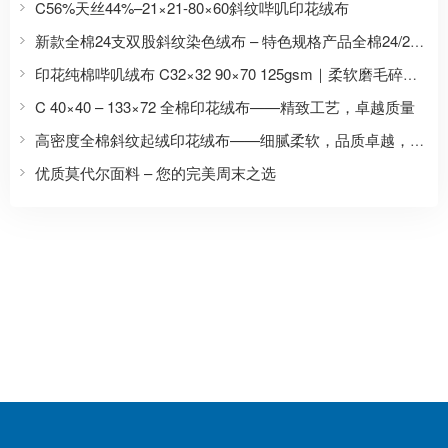
C56%天丝44%–21×21-80×60斜纹哔叽印花绒布
新款全棉24支双股斜纹染色绒布 – 特色规格产品全棉24/2×24/2-49×45-2/2染色绒布
印花纯棉哔叽绒布 C32×32 90×70 125gsm｜柔软磨毛碎花睡衣面料厂家
C 40×40 – 133×72 全棉印花绒布——精致工艺，卓越质量
高密度全棉斜纹起绒印花绒布——细腻柔软，品质卓越，专为高端需求设计
优质莫代尔面料 – 您的完美周末之选