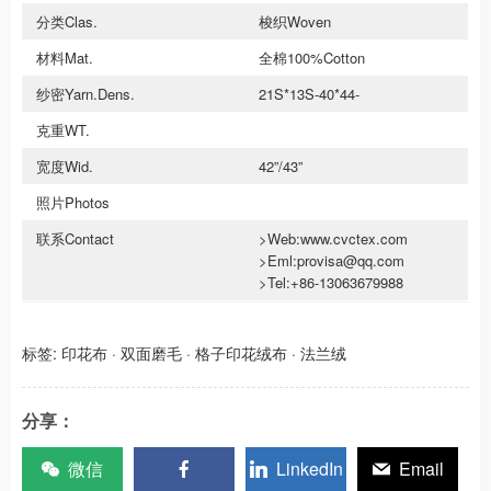
分类Clas.
梭织Woven
材料Mat.
全棉100%Cotton
纱密Yarn.Dens.
21S*13S-40*44-
克重WT.
宽度Wid.
42”/43”
照片Photos
联系Contact
>Web:www.cvctex.com
>Eml:provisa@qq.com
>Tel:+86-13063679988
标签:
印花布
·
双面磨毛
·
格子印花绒布
·
法兰绒
分享：
微信
LinkedIn
Email