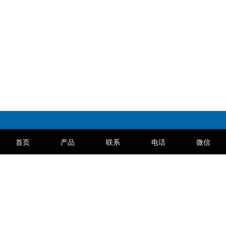
首页
产品
联系
电话
微信
IPE公众环境研究中心
中国银行汇率查询
国标GB查询
外贸导航
富士fi-6130Z扫描仪驱动下载
文档分享网
标准网
河南省增值税发票勾选认证
箱货查询
系统下载
脸书Facebook
荣盛一体化平台
荣盛天眼查
营业执照
远程办公系统
阿里云邮箱
阿里邮箱客户端下载
新乡市荣盛印染有限公司©cvctex.com
SiteMap