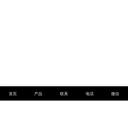
首页
产品
联系
电话
微信
IPE公众环境研究中心
中国银行汇率查询
国标GB查询
外贸导航
富士fi-6130Z扫描仪驱动下载
文档分享网
标准网
河南省增值税发票勾选认证
箱货查询
系统下载
脸书Facebook
荣盛一体化平台
荣盛天眼查
营业执照