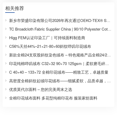
相关推荐
新乡市荣盛印染有限公司2026年再次通过OEKO-TEX® STANDARD 100认证，持续提升环保安全面料制造能力
TC Broadcloth Fabric Supplier China | 90/10 Polyester Cotton Shirting Fabric for Africa
Higg FEM认证印染工厂｜可持续面料制造商
C56%天丝44%–21×21-80×60斜纹哔叽印花绒布
新款全棉24支双股斜纹染色绒布 – 特色规格产品全棉24/2×24/2-49×45-2/2染色绒布
印花纯棉哔叽绒布 C32×32 90×70 125gsm｜柔软磨毛碎花睡衣面料厂家
C 40×40 – 133×72 全棉印花绒布——精致工艺，卓越质量
高密度全棉斜纹起绒印花绒布——细腻柔软，品质卓越，专为高端需求设计
优质莫代尔面料 – 您的完美周末之选
全棉印花绒布面料 多花型纯棉印花布 服装家纺面料