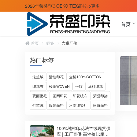
2026年荣盛印染OEKO TEX证书>>更多
首页
首页
标签
含税厂价
热门标签
法兰绒
活性印花
全棉100%COTTON
印花布
梭织WOVEN
平纹
涂料印花
双面磨毛
圆网印花
印花绒布
荣盛印染
灯芯绒
服装面料
河南印染厂
家纺面料
100%纯棉印花法兰绒现货供
应 | 工厂直供 高性价比库存