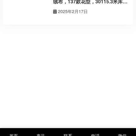
绒布，137款花型，30115.3米库存
一等品现货供应！
2025年2月17日
首页
产品
联系
电话
微信