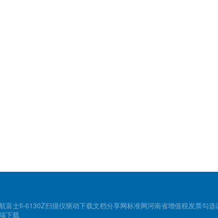
航
富士fi-6130Z扫描仪驱动下载
文档分享网
标准网
河南省增值税发票勾选
端下载