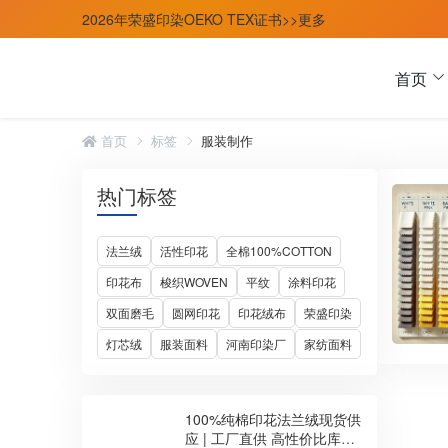
2026年荣盛印染OEKO TEX证书>>更多
首页
首页
标签
服装制作
热门标签
法兰绒
活性印花
全棉100%COTTON
印花布
梭织WOVEN
平纹
涂料印花
双面磨毛
圆网印花
印花绒布
荣盛印染
灯芯绒
服装面料
河南印染厂
家纺面料
100%纯棉印花法兰绒现货供
应 | 工厂直供 高性价比库存