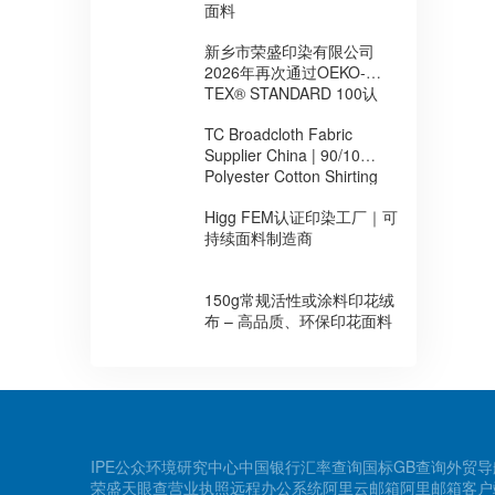
面料
新乡市荣盛印染有限公司
2026年再次通过OEKO-
TEX® STANDARD 100认
证，持续提升环保安全面料
TC Broadcloth Fabric
制造能力
Supplier China | 90/10
Polyester Cotton Shirting
Fabric for Africa
Higg FEM认证印染工厂｜可
持续面料制造商
150g常规活性或涂料印花绒
布 – 高品质、环保印花面料
IPE公众环境研究中心
中国银行汇率查询
国标GB查询
外贸导
荣盛天眼查
营业执照
远程办公系统
阿里云邮箱
阿里邮箱客户