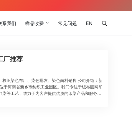
联系我们
样品收费
常见问题
EN
布工厂推荐
、梭织染色布厂、染色批发、染色面料销售 公司介绍：新
，位于河南省新乡市纺织工业园区。我们专注于绒布圆网印
缸染等工艺，致力于为客户提供优质的印染产品和服务。
 产品描述：我们的20*10双面绒染色布采用环保染色工
多种应用场景。双面绒设计提升了舒适性和视觉层次感，
 规格信息： 价格信息： 特别优势： 无论是日常服装、
*10双面绒染色布都是您的理想选择。欢迎随…