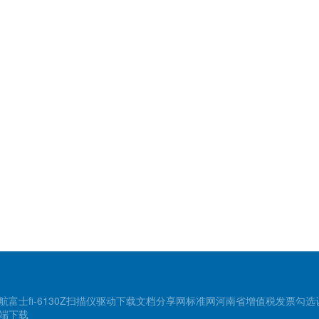
航
富士fi-6130Z扫描仪驱动下载
文档分享网
标准网
河南省增值税发票勾选
端下载