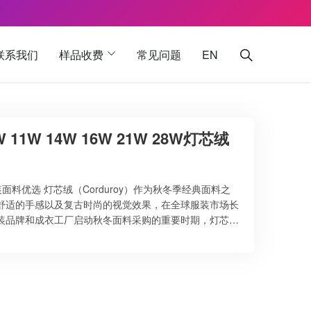
联系我们
样品收费
常见问题
EN
1W 14W 16W 21W 28W灯芯绒
面料优选 灯芯绒（Corduroy）作为秋冬季经典面料之
舒适的手感以及复古时尚的视觉效果，在全球服装市场长
装品牌和成衣工厂启动秋冬面料采购的重要时期，灯芯绒
盛印染工厂长期专注于灯芯绒面料的印花与染色加工生产，
秋冬服装、休闲装、童装、裤装及外套类产品。凭借成熟
灯芯绒面料已远销欧洲、美洲及东南亚等国际市场。 灯芯
灯芯绒规格，以满足不同服装设计与市场需求。 …