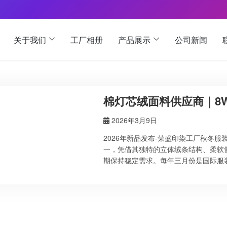
关于我们
工厂相册
产品展示
公司新闻
棉灯芯绒面料供应商｜8W 1
2026年3月9日
2026年新品发布-荣盛印染工厂秋冬服装
一，凭借其独特的立体绒条结构、柔软
期保持稳定需求。每年三月份是国际服
面料订单也进入全年最旺盛阶段。 荣
产品规格齐全，质量稳定，广泛应用于
的印染工艺和稳定的生产能力，我们的
绒面料产品规格 荣盛印染提供多种常规