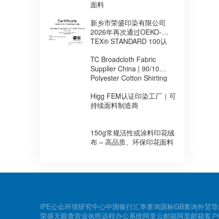
面料
新乡市荣盛印染有限公司
2026年再次通过OEKO-
TEX® STANDARD 100认
证，持续提升环保安全面料
TC Broadcloth Fabric
制造能力
Supplier China | 90/10
Polyester Cotton Shirting
Fabric for Africa
Higg FEM认证印染工厂｜可
持续面料制造商
150g常规活性或涂料印花绒
布 – 高品质、环保印花面料
IPE公众环境研究中心
中国银行汇率查询
国标GB查询
外贸导
荣盛天眼查
营业执照
远程办公系统
阿里云邮箱
阿里邮箱客户