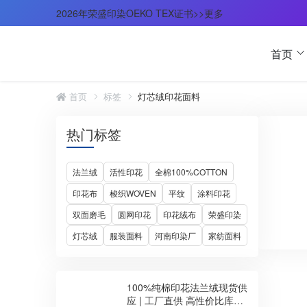
2026年荣盛印染OEKO TEX证书>>更多
首页
首页
标签
灯芯绒印花面料
热门标签
法兰绒
活性印花
全棉100%COTTON
印花布
梭织WOVEN
平纹
涂料印花
双面磨毛
圆网印花
印花绒布
荣盛印染
灯芯绒
服装面料
河南印染厂
家纺面料
100%纯棉印花法兰绒现货供
应 | 工厂直供 高性价比库存