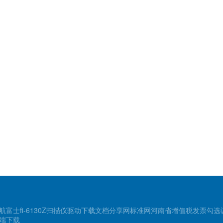
航
富士fi-6130Z扫描仪驱动下载
文档分享网
标准网
河南省增值税发票勾选
端下载