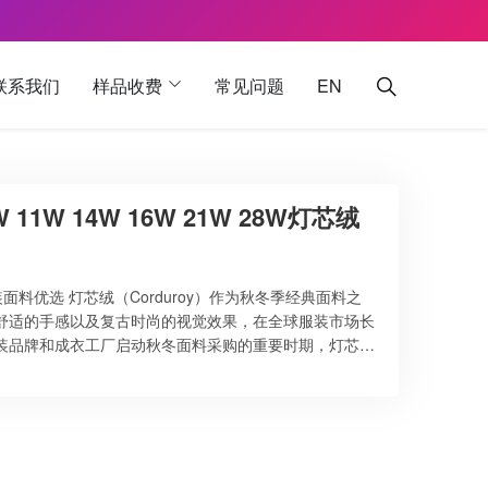
联系我们
样品收费
常见问题
EN
1W 14W 16W 21W 28W灯芯绒
面料优选 灯芯绒（Corduroy）作为秋冬季经典面料之
舒适的手感以及复古时尚的视觉效果，在全球服装市场长
装品牌和成衣工厂启动秋冬面料采购的重要时期，灯芯绒
盛印染工厂长期专注于灯芯绒面料的印花与染色加工生产，
秋冬服装、休闲装、童装、裤装及外套类产品。凭借成熟
灯芯绒面料已远销欧洲、美洲及东南亚等国际市场。 灯芯
灯芯绒规格，以满足不同服装设计与市场需求。 …