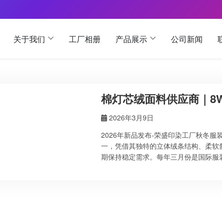
关于我们
工厂相册
产品展示
公司新闻
棉灯芯绒面料供应商｜8W 1
2026年3月9日
2026年新品发布-荣盛印染工厂秋冬服装
一，凭借其独特的立体绒条结构、柔软
期保持稳定需求。每年三月份是国际服
面料订单也进入全年最旺盛阶段。 荣
产品规格齐全，质量稳定，广泛应用于
的印染工艺和稳定的生产能力，我们的
绒面料产品规格 荣盛印染提供多种常规