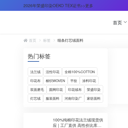
2026年荣盛印染OEKO TEX证书>>更多
首页
首页
标签
细条灯芯绒面料
热门标签
法兰绒
活性印花
全棉100%COTTON
印花布
梭织WOVEN
平纹
涂料印花
双面磨毛
圆网印花
印花绒布
荣盛印染
灯芯绒
服装面料
河南印染厂
家纺面料
100%纯棉印花法兰绒现货供
应 | 工厂直供 高性价比库存