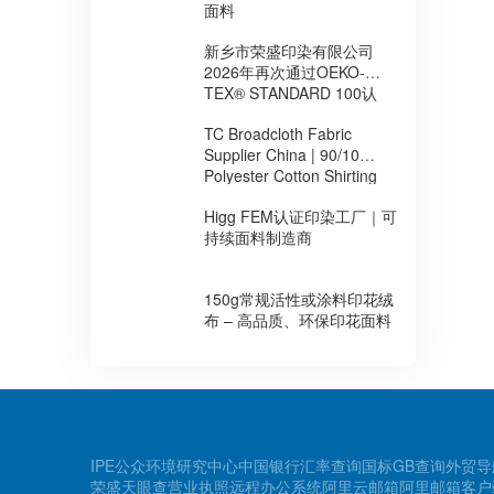
面料
新乡市荣盛印染有限公司
2026年再次通过OEKO-
TEX® STANDARD 100认
证，持续提升环保安全面料
TC Broadcloth Fabric
制造能力
Supplier China | 90/10
Polyester Cotton Shirting
Fabric for Africa
Higg FEM认证印染工厂｜可
持续面料制造商
150g常规活性或涂料印花绒
布 – 高品质、环保印花面料
IPE公众环境研究中心
中国银行汇率查询
国标GB查询
外贸导
荣盛天眼查
营业执照
远程办公系统
阿里云邮箱
阿里邮箱客户