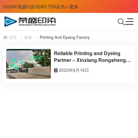
2026年荣盛印染OEKO TEX证书>>更多
首页
标签
Printing And Dyeing Factory
Reliable Printing and Dyeing
Partner – Xinxiang Rongsheng
Printing and Dyeing Factory
2023年6月16日