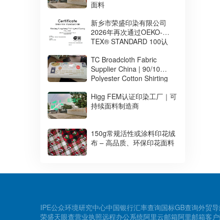
面料
新乡市荣盛印染有限公司
2026年再次通过OEKO-
TEX® STANDARD 100认
证，持续提升环保安全面料
TC Broadcloth Fabric
制造能力
Supplier China | 90/10
Polyester Cotton Shirting
Fabric for Africa
Higg FEM认证印染工厂｜可
持续面料制造商
150g常规活性或涂料印花绒
布 – 高品质、环保印花面料
IPE公众环境研究中心
中国银行汇率查询
国标GB查询
外贸导
荣盛天眼查
营业执照
远程办公系统
阿里云邮箱
阿里邮箱客户