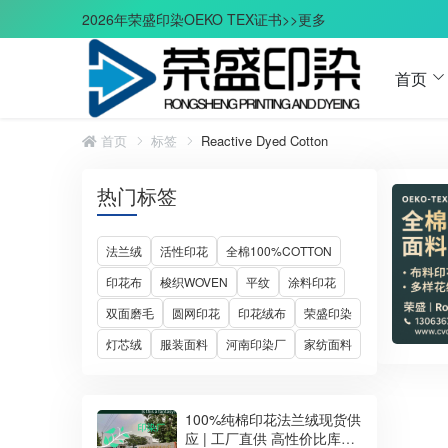
2026年荣盛印染OEKO TEX证书>>更多
首页
首页
标签
Reactive Dyed Cotton
热门标签
法兰绒
活性印花
全棉100%COTTON
印花布
梭织WOVEN
平纹
涂料印花
双面磨毛
圆网印花
印花绒布
荣盛印染
灯芯绒
服装面料
河南印染厂
家纺面料
100%纯棉印花法兰绒现货供
应 | 工厂直供 高性价比库存