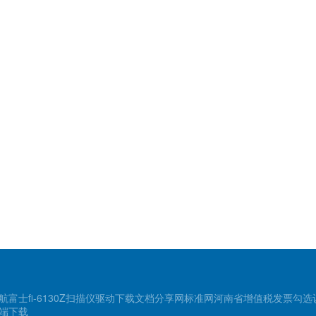
航
富士fi-6130Z扫描仪驱动下载
文档分享网
标准网
河南省增值税发票勾选
端下载