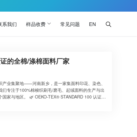
联系我们
样品收费
常见问题
EN
X认证的全棉/涤棉面料厂家
织产业集聚地——河南新乡，是一家集面料印花、染色、
们专注于100%棉梭织刷毛/磨毛、起绒面料的生产与出
区。 🌿 OEKO-TEX® STANDARD 100 认证工
DARD 100（证书号：24.HCN.77622）产品一级认证，适
有害物质、环保健康、安全可靠，符合REACH、
要求。 🏭 工厂生产线全面覆盖印染加工环节： ⭐ 我们的优