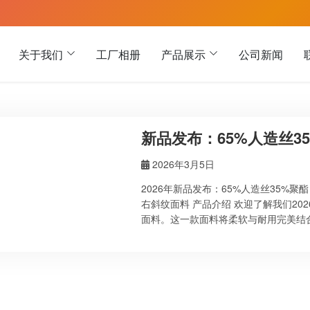
关于我们
工厂相册
产品展示
公司新闻
新品发布：65%人造丝3
2026年3月5日
2026年新品发布：65%人造丝35%聚酯 右斜
右斜纹面料 产品介绍 欢迎了解我们20
面料。这一款面料将柔软与耐用完美结
装饰、窗帘等领域。凭借其精致的外观
予您高品质的体验。 面料规格与优势 1
35%聚酯的混纺设计。人造丝带来极
分则增强了面料的耐用…