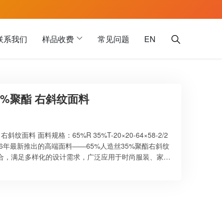
联系我们
样品收费
常见问题
EN
5%聚酯 右斜纹面料
纹面料 面料规格：65%R 35%T-20×20-64×58-2/2
26年最新推出的高端面料——65%人造丝35%聚酯右斜纹
合，满足多样化的设计需求，广泛应用于时尚服装、家居
和卓越的功能性，它将成为您设计和创作的理想选择，赋
. 人造丝与聚酯的完美结合 我们的面料采用65%人造丝与
其柔软且亲肤的触感，带给穿着者丝滑般的舒适感；聚酯成