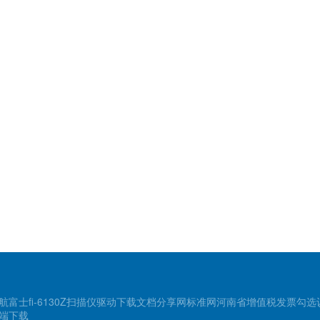
航
富士fi-6130Z扫描仪驱动下载
文档分享网
标准网
河南省增值税发票勾选
端下载