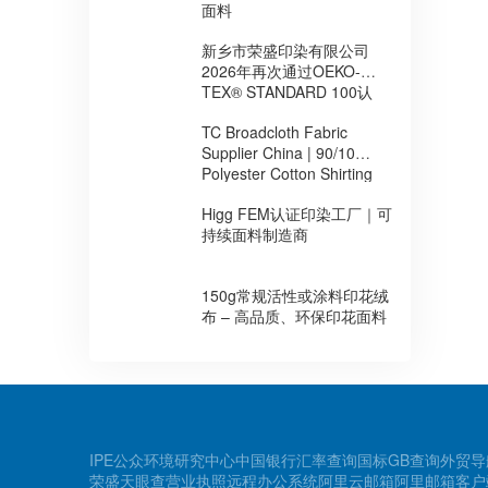
面料
新乡市荣盛印染有限公司
2026年再次通过OEKO-
TEX® STANDARD 100认
证，持续提升环保安全面料
TC Broadcloth Fabric
制造能力
Supplier China | 90/10
Polyester Cotton Shirting
Fabric for Africa
Higg FEM认证印染工厂｜可
持续面料制造商
150g常规活性或涂料印花绒
布 – 高品质、环保印花面料
IPE公众环境研究中心
中国银行汇率查询
国标GB查询
外贸导
荣盛天眼查
营业执照
远程办公系统
阿里云邮箱
阿里邮箱客户