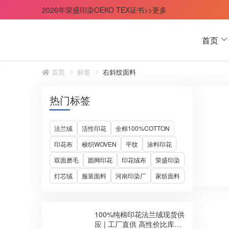
2026年荣盛印染OEKO TEX证书>>更多
首页
首页
标签
右斜纹面料
热门标签
法兰绒
活性印花
全棉100%COTTON
印花布
梭织WOVEN
平纹
涂料印花
双面磨毛
圆网印花
印花绒布
荣盛印染
灯芯绒
服装面料
河南印染厂
家纺面料
100%纯棉印花法兰绒现货供
应 | 工厂直供 高性价比库存