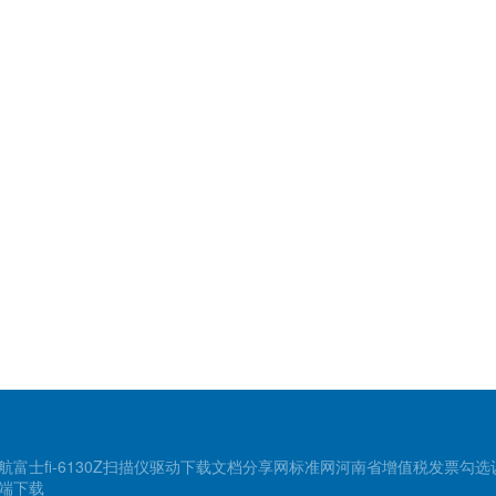
航
富士fi-6130Z扫描仪驱动下载
文档分享网
标准网
河南省增值税发票勾选
端下载