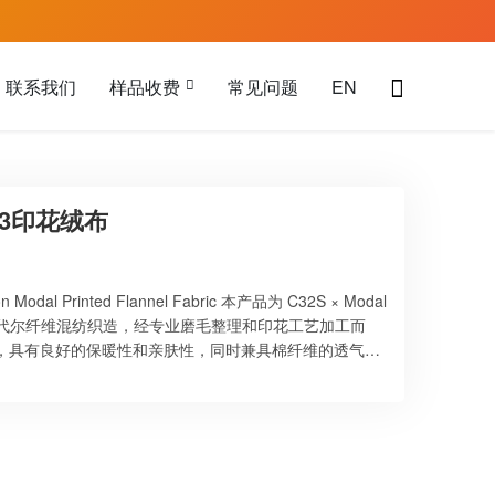
联系我们
样品收费
常见问题
EN
X43印花绒布
Modal Printed Flannel Fabric 本产品为 C32S × Modal
莫代尔纤维混纺织造，经专业磨毛整理和印花工艺加工而
，具有良好的保暖性和亲肤性，同时兼具棉纤维的透气性
先进的印花技术，可呈现多种丰富图案，如卡通图案、动物
色鲜艳、色牢度好，适用于童装、睡衣、家居服、休闲服
Rongsheng Printing and Dy…