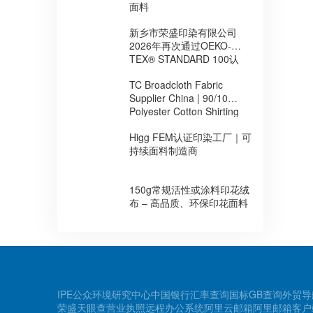
面料
新乡市荣盛印染有限公司
2026年再次通过OEKO-
TEX® STANDARD 100认
证，持续提升环保安全面料
TC Broadcloth Fabric
制造能力
Supplier China | 90/10
Polyester Cotton Shirting
Fabric for Africa
Higg FEM认证印染工厂｜可
持续面料制造商
150g常规活性或涂料印花绒
布 – 高品质、环保印花面料
IPE公众环境研究中心
中国银行汇率查询
国标GB查询
外贸导
荣盛天眼查
营业执照
远程办公系统
阿里云邮箱
阿里邮箱客户