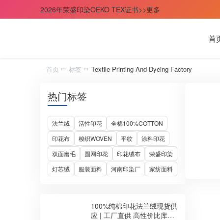
2026年荣盛印染OEKO TEX证书>>更多
首
首页
标签
Textile Printing And Dyeing Factory
热门标签
法兰绒
活性印花
全棉100%COTTON
印花布
梭织WOVEN
平纹
涂料印花
双面磨毛
圆网印花
印花绒布
荣盛印染
灯芯绒
服装面料
河南印染厂
家纺面料
100%纯棉印花法兰绒现货供
应 | 工厂直供 高性价比库存