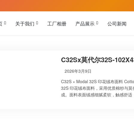
页
关于我们
工厂相册
产品展示
公司新闻
C32Sx莫代尔32S-102
2026年3月9日
C32S × Modal 32S 印花绒布面料 Cotton 
32S 印花绒布面料，采用优质棉纱与
成。面料表面绒感细腻柔软，触感舒适
和莫代尔纤维的柔软顺滑特性。 通过
纹样、节日主题图案等。图案清晰、颜
装及家纺产品等多种用途。 公司介绍 Xinxiang 