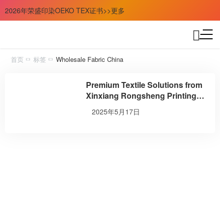
2026年荣盛印染OEKO TEX证书>>更多
首页
标签
Wholesale Fabric China
Premium Textile Solutions from
Xinxiang Rongsheng Printing
and Dyeing Co., Ltd.
2025年5月17日