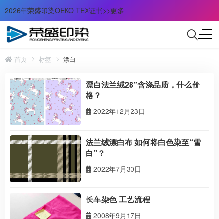
2026年荣盛印染OEKO TEX证书>>更多
首页
标签
漂白
漂白法兰绒28”含涤品质，什么价
格？
2022年12月23日
法兰绒漂白布 如何将白色染至“雪
白”？
2022年7月30日
长车染色 工艺流程
2008年9月17日